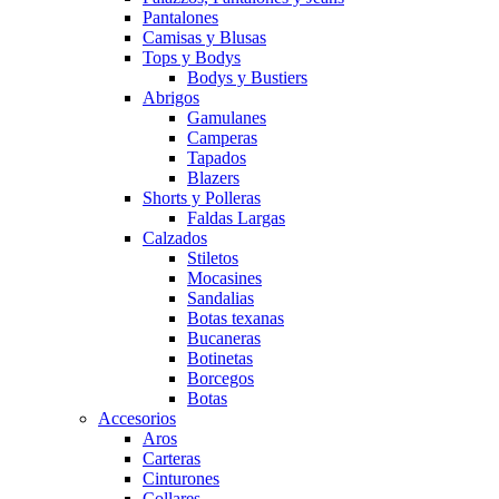
Pantalones
Camisas y Blusas
Tops y Bodys
Bodys y Bustiers
Abrigos
Gamulanes
Camperas
Tapados
Blazers
Shorts y Polleras
Faldas Largas
Calzados
Stiletos
Mocasines
Sandalias
Botas texanas
Bucaneras
Botinetas
Borcegos
Botas
Accesorios
Aros
Carteras
Cinturones
Collares