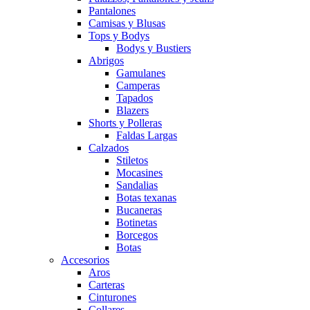
Pantalones
Camisas y Blusas
Tops y Bodys
Bodys y Bustiers
Abrigos
Gamulanes
Camperas
Tapados
Blazers
Shorts y Polleras
Faldas Largas
Calzados
Stiletos
Mocasines
Sandalias
Botas texanas
Bucaneras
Botinetas
Borcegos
Botas
Accesorios
Aros
Carteras
Cinturones
Collares