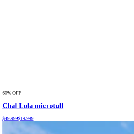
60% OFF
Chal Lola microtull
$49.999
$19.999