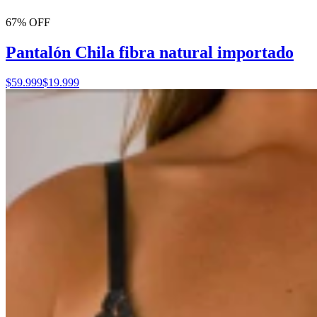
67% OFF
Pantalón Chila fibra natural importado
$59.999
$19.999